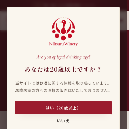
›
第三者による情報掲載について
重要
新鶴ワイナリー
JP
/
EN
Niitsuru Winery
Are you of legal drinking age?
Contact
あなたは20歳以上ですか？
お問い合わせ
当サイトではお酒に関する情報を取り扱っています。
20歳未満の方への酒類の販売はいたしておりません。
HOME
/
お問い合わせ
はい（20歳以上）
いいえ